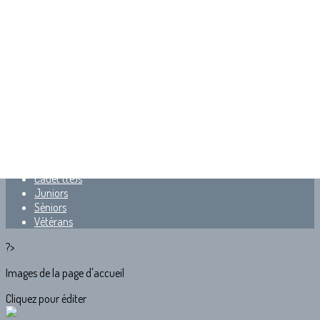
Exporter les lignes sélectionnées
Exporter toutes les colonnes
Exporter uniquement les colonnes affichées
Menu
<
>
Arbitrage
Poussin(e)s
Benjamin (e)s
Minimes
Cadet (te)s
Juniors
Séniors
Vétérans
?>
Images de la page d'accueil
Cliquez pour éditer