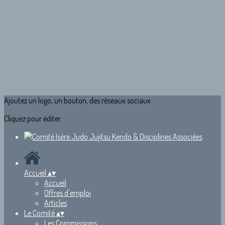
Ajoutez un logo, un bouton, des réseaux sociaux
Cliquez pour éditer
Accueil
▴
▾
Accueil
Offres d'emploi
Articles
Le Comité
▴
▾
Les Commissions