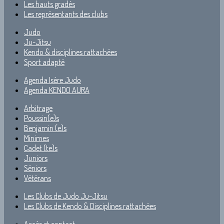
Les hauts gradés
Les représentants des clubs
Judo
Ju-Jitsu
Kendo & disciplines rattachées
Sport adapté
Agenda Isère Judo
Agenda KENDO AURA
Arbitrage
Poussin(e)s
Benjamin (e)s
Minimes
Cadet (te)s
Juniors
Séniors
Vétérans
Les Clubs de Judo Ju-Jitsu
Les Clubs de Kendo & Disciplines rattachées