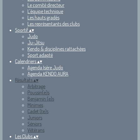
Le comité directeur
L'équipe technique
Les hauts gradés
Les représentants des clubs
Sportif
▴
▾
Judo
Ju-Jitsu
Kendo & disciplines rattachées
Sport adapté
Calendriers
▴
▾
Agenda Isère Judo
Agenda KENDO AURA
Résultats
▴
▾
Arbitrage
Poussin(e)s
Benjamin (e)s
Minimes
Cadet (te)s
Juniors
Séniors
Vétérans
Les Clubs
▴
▾