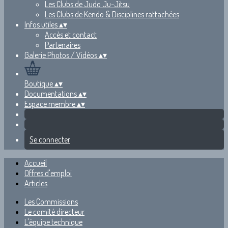
Les Clubs de Judo Ju-Jitsu
Les Clubs de Kendo & Disciplines rattachées
Infos utiles
▴
▾
Accès et contact
Partenaires
Galerie Photos / Vidéos
▴
▾
Boutique
▴
▾
Documentations
▴
▾
Espace membre
▴
▾
Se connecter
Accueil
Offres d'emploi
Articles
Les Commissions
Le comité directeur
L'équipe technique