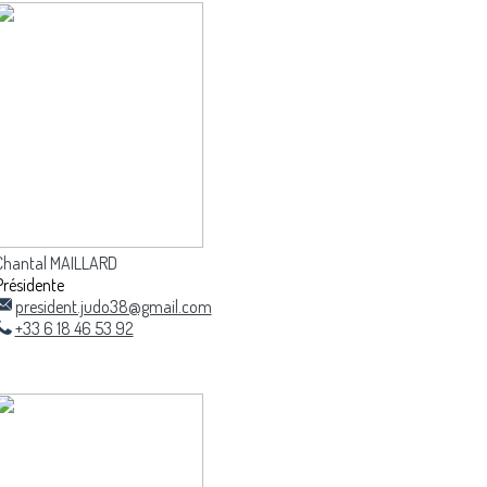
Chantal MAILLARD
Présidente
president.judo38@gmail.com
+33 6 18 46 53 92