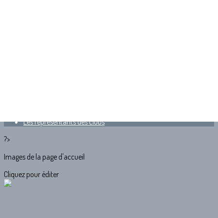
Exporter les lignes sélectionnées
Exporter toutes les colonnes
Exporter uniquement les colonnes affichées
Menu
<
>
Les Commissions
Le comité directeur
L'équipe technique
Les hauts gradés
Les représentants des clubs
?>
Images de la page d'accueil
Cliquez pour éditer