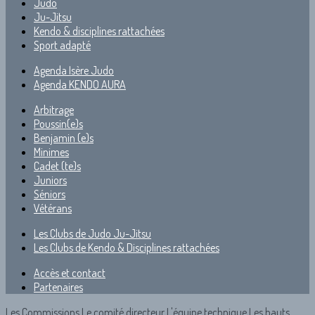
Judo
Ju-Jitsu
Kendo & disciplines rattachées
Sport adapté
Agenda Isère Judo
Agenda KENDO AURA
Arbitrage
Poussin(e)s
Benjamin (e)s
Minimes
Cadet (te)s
Juniors
Séniors
Vétérans
Les Clubs de Judo Ju-Jitsu
Les Clubs de Kendo & Disciplines rattachées
Accès et contact
Partenaires
Les Commissions
Le comité directeur
L'équipe technique
Les hauts