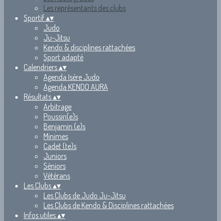
Les représentants des clubs
Sportif
▴
▾
Judo
Ju-Jitsu
Kendo & disciplines rattachées
Sport adapté
Calendriers
▴
▾
Agenda Isère Judo
Agenda KENDO AURA
Résultats
▴
▾
Arbitrage
Poussin(e)s
Benjamin (e)s
Minimes
Cadet (te)s
Juniors
Séniors
Vétérans
Les Clubs
▴
▾
Les Clubs de Judo Ju-Jitsu
Les Clubs de Kendo & Disciplines rattachées
Infos utiles
▴
▾