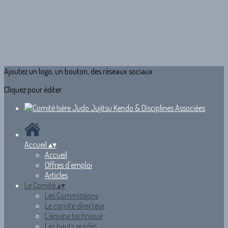
Ajoutez un logo, un bouton, des réseaux sociaux
Cliquez pour éditer
Accueil
▴
▾
Accueil
Offres d'emploi
Articles
Le Comité
▴
▾
Les Commissions
Le comité directeur
L'équipe technique
Les hauts gradés