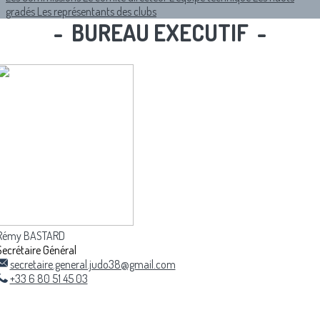
gradés
Les représentants des clubs
- BUREAU EXECUTIF -
Rémy BASTARD
Secrétaire Général
secretaire.general.judo38@gmail.com
+33 6 80 51 45 03