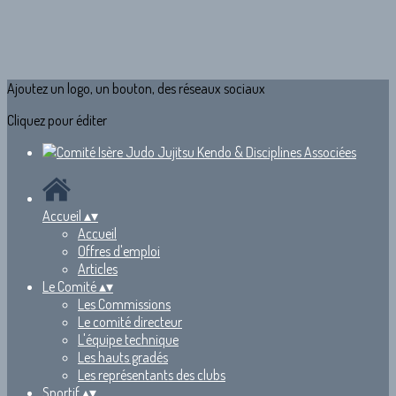
Ajoutez un logo, un bouton, des réseaux sociaux
Cliquez pour éditer
Accueil
▴
▾
Accueil
Offres d'emploi
Articles
Le Comité
▴
▾
Les Commissions
Le comité directeur
L'équipe technique
Les hauts gradés
Les représentants des clubs
Sportif
▴
▾