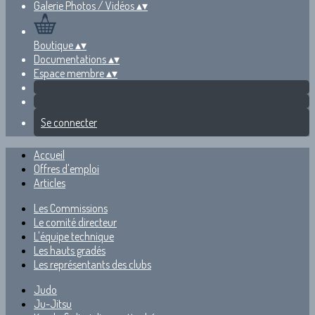
Galerie Photos / Vidéos
▴
▾
Boutique
▴
▾
Documentations
▴
▾
Espace membre
▴
▾
Se connecter
Accueil
Offres d'emploi
Articles
Les Commissions
Le comité directeur
L'équipe technique
Les hauts gradés
Les représentants des clubs
Judo
Ju-Jitsu