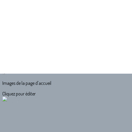
Exporter les lignes sélectionnées
Exporter toutes les colonnes
Exporter uniquement les colonnes affichées
Menu
<
>
Accueil
Offres d'emploi
Articles
?>
Images de la page d'accueil
Cliquez pour éditer