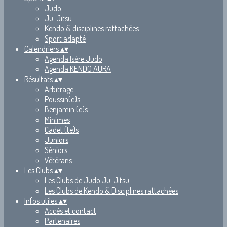
Judo
Ju-Jitsu
Kendo & disciplines rattachées
Sport adapté
Calendriers
▴
▾
Agenda Isère Judo
Agenda KENDO AURA
Résultats
▴
▾
Arbitrage
Poussin(e)s
Benjamin (e)s
Minimes
Cadet (te)s
Juniors
Séniors
Vétérans
Les Clubs
▴
▾
Les Clubs de Judo Ju-Jitsu
Les Clubs de Kendo & Disciplines rattachées
Infos utiles
▴
▾
Accès et contact
Partenaires